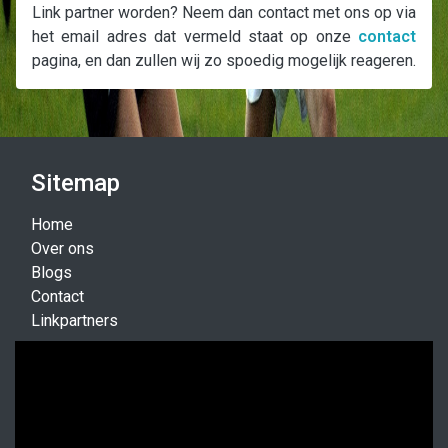
Link partner worden? Neem dan contact met ons op via
het email adres dat vermeld staat op onze
contact
pagina, en dan zullen wij zo spoedig mogelijk reageren.
Sitemap
Home
Over ons
Blogs
Contact
Linkpartners